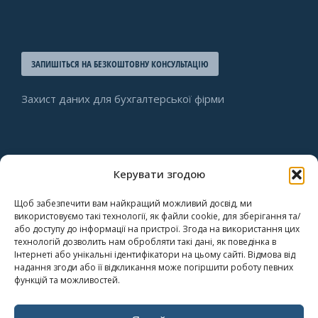
ЗАПИШІТЬСЯ НА БЕЗКОШТОВНУ КОНСУЛЬТАЦІЮ
Захист даних для бухгалтерської фірми
Наші дані
Керувати згодою
Щоб забезпечити вам найкращий можливий досвід, ми
ABIX Consulting Sp. z o.o.
використовуємо такі технології, як файли cookie, для зберігання та/
або доступу до інформації на пристрої. Згода на використання цих
NIP: PL 9452167594
технологій дозволить нам обробляти такі дані, як поведінка в
REGON: 122515215
Інтернеті або унікальні ідентифікатори на цьому сайті. Відмова від
надання згоди або її відкликання може погіршити роботу певних
KRS: 0000412412
функцій та можливостей.