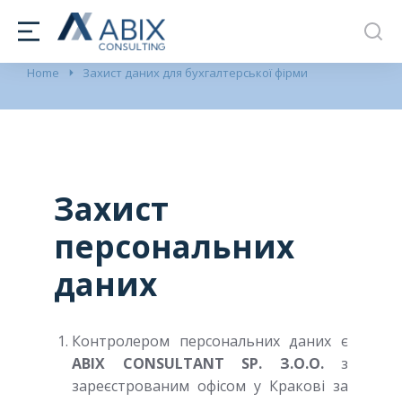
You are here:
Home
Захист даних для бухгалтерської фірми
Захист
персональних
даних
Контролером персональних даних є
ABIX CONSULTANT SP. З.О.О.
з
зареєстрованим офісом у Кракові за