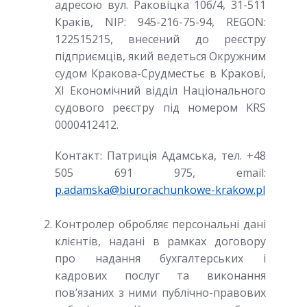
адресою вул. Раковіцка 10б/4, 31-511
Краків, NIP: 945-216-75-94, REGON:
122515215, внесений до реєстру
підприємців, який ведеться Окружним
судом Кракова-Срудместьє в Кракові,
XI Економічний відділ Національного
судового реєстру під номером KRS
0000412412.
Контакт: Патриція Адамська, тел. +48
505 691 975, email:
p.adamska@biurorachunkowe-krakow.pl
Контролер обробляє персональні дані
клієнтів, надані в рамках договору
про надання бухгалтерських і
кадрових послуг та виконання
пов’язаних з ними публічно-правових